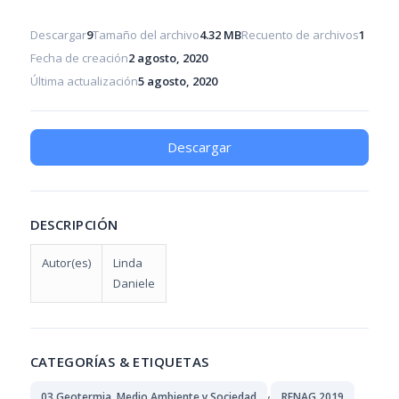
Descargar
9
Tamaño del archivo
4.32 MB
Recuento de archivos
1
Fecha de creación
2 agosto, 2020
Última actualización
5 agosto, 2020
Descargar
DESCRIPCIÓN
Autor(es)
Linda
Daniele
CATEGORÍAS & ETIQUETAS
,
03 Geotermia, Medio Ambiente y Sociedad
RENAG 2019