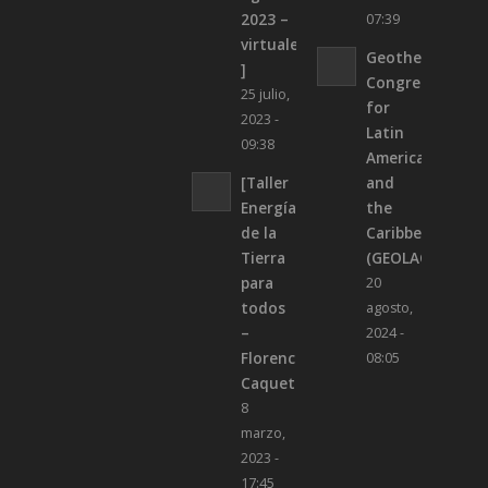
2023 –
07:39
virtuales
Geothermal
]
Congress
25 julio,
for
2023 -
Latin
09:38
America
[Taller
and
Energía
the
de la
Caribbean
Tierra
(GEOLAC)
para
20
todos
agosto,
–
2024 -
Florencia,
08:05
Caquetá]
8
marzo,
2023 -
17:45