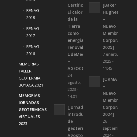
Certificado:
[Baker
RENAG
El calor
Hughes
2018
de la
–
Tierra
Nuevo
RENAG
como
Miembro
2017
energía
Corporativo
RENAG
renovable.
2025]
2016
UdeMedellin
7 enero,
–
2025 -
MEMORIAS
AGEOCOL]
11:45
TALLER
24
GEOTERMIA
[ORMAT
agosto,
BOYACA 2021
–
2023 -
Nuevo
MEMORIAS
14:01
Miembro
JORNADAS
[Jornadas
Corporativo
GEOTERMICAS
introductorias
2024]
VIRTUALES
de
26
2023
geotermia
septiembre,
Agosto
2024 -