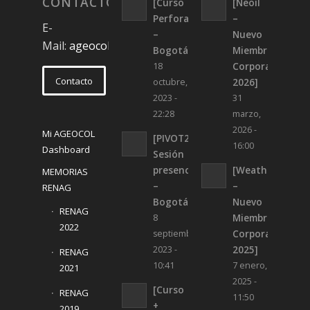
CONTACTO
[Curso
[Neoil
Perforación
–
E-
–
Nuevo
Mail:
ageocol@ageocol.org
Bogotá]
Miembro
Corporativo
18
Contacto
2026]
octubre,
2023 -
31
22:28
marzo,
2026 -
Mi AGEOCOL
[PIVOT2023
16:00
Dashboard
Sesión
presencial
[Weatherford
MEMORIAS
–
–
RENAG
Bogotá]
Nuevo
RENAG
Miembro
8
2022
Corporativo
septiembre,
2025]
2023 -
RENAG
10:41
7 enero,
2021
2025 -
[Curso
RENAG
11:50
+
2019