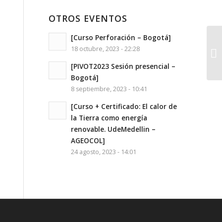
OTROS EVENTOS
[Curso Perforación – Bogotá]
18 octubre, 2023 - 22:28
[PIVOT2023 Sesión presencial –
Bogotá]
8 septiembre, 2023 - 10:41
[Curso + Certificado: El calor de
la Tierra como energía
renovable. UdeMedellin –
AGEOCOL]
24 agosto, 2023 - 14:01