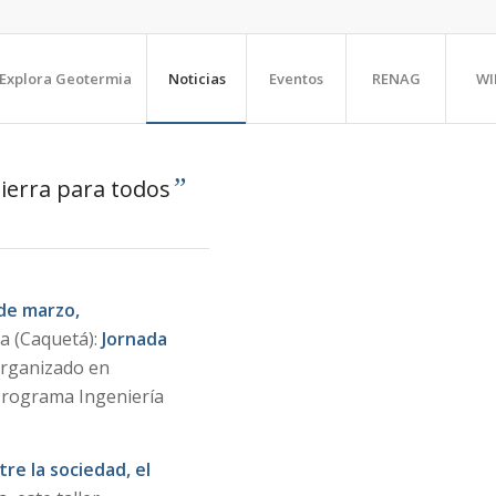
Explora Geotermia
Noticias
Eventos
RENAG
WI
”
Tierra para todos
 de marzo,
ia (Caquetá):
Jornada
organizado en
Programa Ingeniería
re la sociedad, el