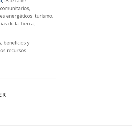
a
, este taller
s comunitarios,
es energéticos, turismo,
ias de la Tierra,
, beneficios y
los recursos
ER