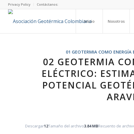
Privacy Policy
Contáctanos:
Inicio
Nosotros
01 GEOTERMIA COMO ENERGÍA 
02 GEOTERMIA CO
ELÉCTRICO: ESTI
POTENCIAL GEOTÉ
ARAV
Descargar
12
Tamaño del archivo
3.84 MB
Recuento de archiv