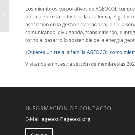
Los miembros corporativos de AGEOCOL cumplen 
[Ecopetrol · Nuevo
Miembro Corporativo
óptima entre la industria, la academia, el gobier
2022]
asociación en la gestión operacional, en el diseñ
comunicando, divulgando, transmitiendo, e integ
torno al desarrollo sostenible de la energía geo
¿Quieres unirte a la familia AGEOCOL como mie
Visitanos en nuestra sección de membresías 202
INFORMACIÓN DE CONTACTO
E-Mail:
ageocol@ageocol.org
Contacto