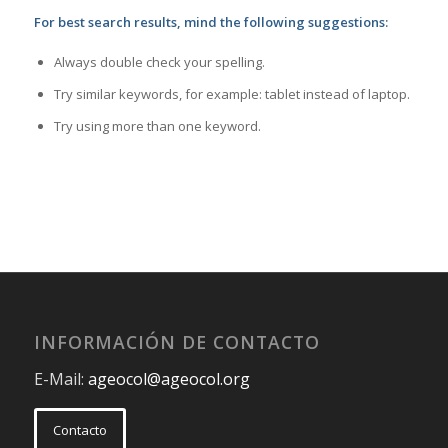
For best search results, mind the following suggestions:
Always double check your spelling.
Try similar keywords, for example: tablet instead of laptop.
Try using more than one keyword.
INFORMACIÓN DE CONTACTO
E-Mail:
ageocol@ageocol.org
Contacto